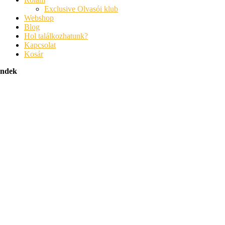
Exclusive Olvasói klub
Webshop
Blog
Hol találkozhatunk?
Kapcsolat
Kosár
endek