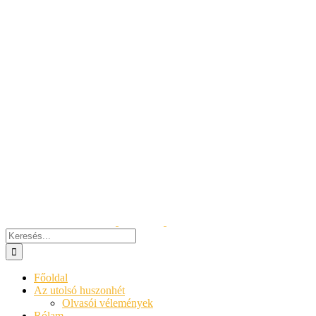
Kihagyás
Keresés...
Főoldal
Az utolsó huszonhét
Olvasói vélemények
Rólam